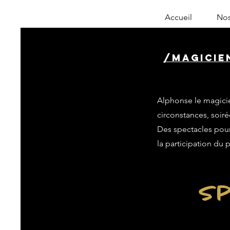
Accueil
Nos
/magicie
Alphonse le magicie
circonstances, soiré
Des spectacles pour 
la participation du 
Sp