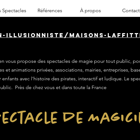
 Spectacles
Références
À propos
Contact
n-illusionniste/maisons-laffitt
n vous propose des spectacles de magie pour tout public, po
es et animations privées, associations, mairies, entreprises, base
enfants avec l'histoire des pirates, interactif et ludique. Le sp
public. Près de chez vous et dans toute la France
ectacle de Magic