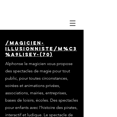
/magicien-
illusionniste/m%C3
%A9lisey-(70)
Alphonse le magicien vous propose
des spectacles de magie pour tout
public, pour toutes circonstances,
soirées et animations privées,
associations, mairies, entreprises,
bases de loisirs, écoles. Des spectacles
pour enfants avec l'histoire des pirates,
interactif et ludique. Le spectacle de