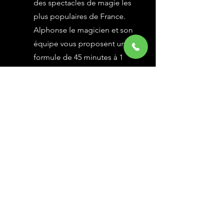
des spectacles de magie les
plus populaires de France.
Alphonse le magicien et son
équipe vous proposent une
formule de 45 minutes à 1
heure selon vos besoins,
avec des grandes illusions
vues à l’émission Le Plus
Grand Cabaret du Monde sur
France 2, une animation
magique avec le public.
En savoir Plus