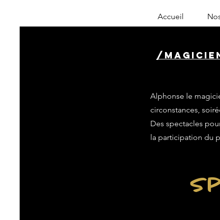
Accueil
Nos
/magicien
Alphonse le magicie
circonstances, soiré
Des spectacles pour 
la participation du 
Sp