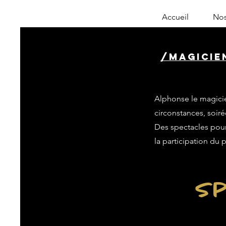
Accueil
Nos
/magicien
Alphonse le magicie
circonstances, soiré
Des spectacles pour 
la participation du 
Sp