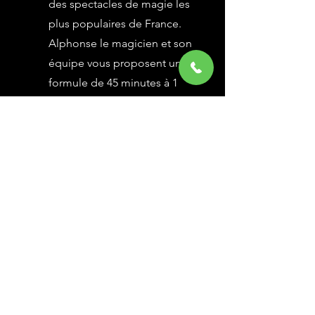
des spectacles de magie les
plus populaires de France.
Alphonse le magicien et son
équipe vous proposent une
formule de 45 minutes à 1
heure selon vos besoins,
avec des grandes illusions
vues à l’émission Le Plus
Grand Cabaret du Monde sur
France 2, une animation
magique avec le public.
En savoir Plus