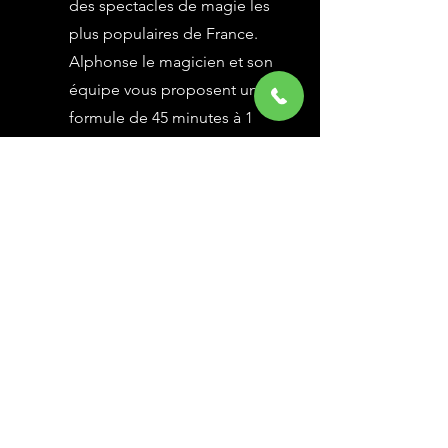
des spectacles de magie les
plus populaires de France.
Alphonse le magicien et son
équipe vous proposent une
formule de 45 minutes à 1
heure selon vos besoins,
avec des grandes illusions
vues à l’émission Le Plus
Grand Cabaret du Monde sur
France 2, une animation
magique avec le public.
En savoir Plus