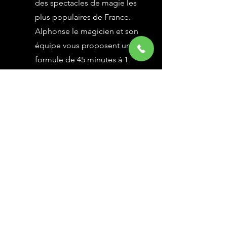
des spectacles de magie les
plus populaires de France.
Alphonse le magicien et son
équipe vous proposent une
formule de 45 minutes à 1
heure selon vos besoins,
avec des grandes illusions
vues à l’émission Le Plus
Grand Cabaret du Monde sur
France 2, une animation
magique avec le public.
En savoir Plus